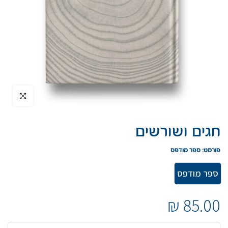
הקלק להגדיל
חגים ושורשים
פורמט:
ספר מודפס
ספר מודפס
85.00 ₪